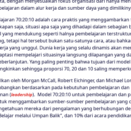
ta, dengan menyesuaikan fokus organisasi dari hanya me
lajaran dalam alur kerja dan sumber daya yang dimilikiny
jaran 70:20:10 adalah cara praktis yang menggambarkan f
 kapan saja, situasi apa saja yang dihadapi dalam sebagian 
mal yang mendukung seperti halnya pembelajaran terstruktur
ng, tetapi hal tersebut bukan satu-satunya cara, atau ba
erja yang unggul. Dunia kerja yang selalu dinamis akan m
ptasi mempelajari situasinya langsung dilapangan yang
eberlanjutan. Yang paling penting bahwa tujuan dari mode
ungkinkan sehingga proporsi 70, 20 dan 10 saling memperk
alkan oleh Morgan McCall, Robert Eichinger, dan Michael 
mbangkan berdasarkan pada kebutuhan pembelajaran da
nan (
). Model 70:20:10 untuk pembelajaran da
leadership
untuk menggambarkan sumber-sumber pembelajaran yang 
etahuan mereka dari pengalaman yang berhubungan denga
“Belajar melalui Umpan Balik”, dan 10% dari acara pendidik