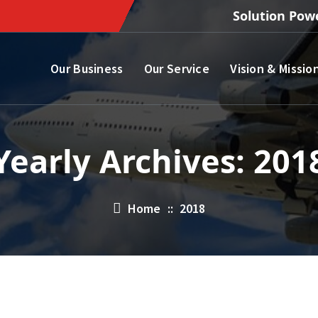
Solution Pow
Our Business
Our Service
Vision & Missio
Yearly Archives: 201
Home
::
2018