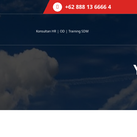
Skip
+62 888 13 6666 4
to
content
Konsultan HR | OD | Training SDM