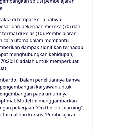
ngembangkan solusi pembelajaran
a.
akta di tempat kerja bahwa
besar dari pekerjaan mereka (70) dan
 formal di kelas (10). Pembelajaran
hkan cara utama dalam membantu
emberikan dampak signifikan terhadap
 dapat menghubungkan kehidupan,
l 70:20:10 adalah untuk memperkuat
uat.
Lombardo. Dalam penelitiannya bahwa
n pengembangan karyawan untuk
n pengembangan pada umumnya
optimal. Model ini menggambarkan
n pekerjaan “On the Job Learning”,
an formal dan kursus “Pembelajaran