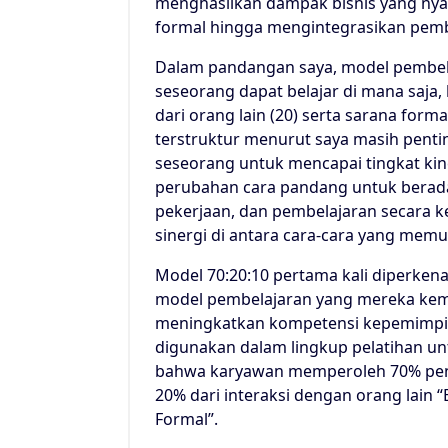
menghasilkan dampak bisnis yang nya
formal hingga mengintegrasikan pembe
Dalam pandangan saya, model pembela
seseorang dapat belajar di mana saja,
dari orang lain (20) serta sarana for
terstruktur menurut saya masih penti
seseorang untuk mencapai tingkat kin
perubahan cara pandang untuk berada
pekerjaan, dan pembelajaran secara k
sinergi di antara cara-cara yang mem
Model 70:20:10 pertama kali diperken
model pembelajaran yang mereka ke
meningkatkan kompetensi kepemimpi
digunakan dalam lingkup pelatihan 
bahwa karyawan memperoleh 70% peng
20% dari interaksi dengan orang lain 
Formal”.