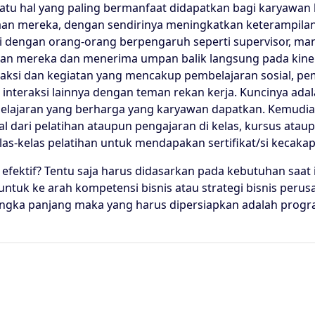
atu hal yang paling bermanfaat didapatkan bagi karyaw
n mereka, dengan sendirinya meningkatkan keterampilan
i dengan orang-orang berpengaruh seperti supervisor, ma
lahan mereka dan menerima umpan balik langsung pada kine
teraksi dan kegiatan yang mencakup pembelajaran sosial, 
 interaksi lainnya dengan teman rekan kerja. Kuncinya ad
elajaran yang berharga yang karyawan dapatkan. Kemudi
al dari pelatihan ataupun pengajaran di kelas, kursus atau
elas-kelas pelatihan untuk mendapakan sertifikat/si kecakap
fektif? Tentu saja harus didasarkan pada kebutuhan saat i
tuk ke arah kompetensi bisnis atau strategi bisnis perusa
angka panjang maka yang harus dipersiapkan adalah prog