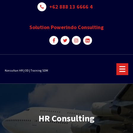
Skip
+62 888 13 6666 4
to
content
Solution Powerindo Consulting
Konsultan HR | OD | Training SDM
HR Consulting