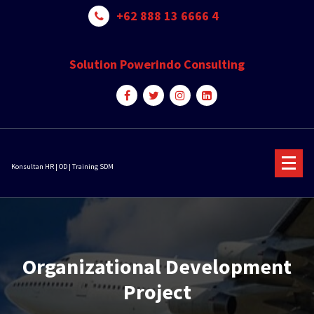
Skip
+62 888 13 6666 4
to
content
Solution Powerindo Consulting
Konsultan HR | OD | Training SDM
Organizational Development
Project