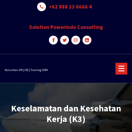
Skip
+62 888 13 6666 4
to
content
Solution Powerindo Consulting
Konsultan HR | OD | Training SDM
Keselamatan dan Kesehatan
Kerja (K3)