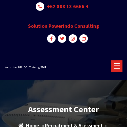
Skip
+62 888 13 6666 4
to
content
Solution Powerindo Consulting
Konsultan HR | OD | Training SDM
Assessment Center
Home
::
Recruitment & Asessment
::