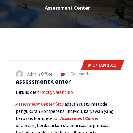
Assessment Center
17
JAN 2011
Admin Officer
0 Comments
Assessment Center
Ditulis oleh
Rocky Valentino
Assessment Center (AC)
adalah suatu metode
pengukuran kompetensi individu/karyawan yang
berbasis kompetensi.
Assessment Center
dirancang berdasarkan standarisasi organisasi
terhadap indikator keberhasilan kinerja