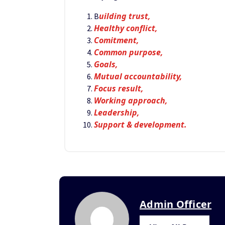
uilding trust,
B
Healthy conflict,
Comitment,
Common purpose,
Goals,
Mutual accountability,
Focus result,
Working approach,
Leadership,
Support & development.
Admin Officer