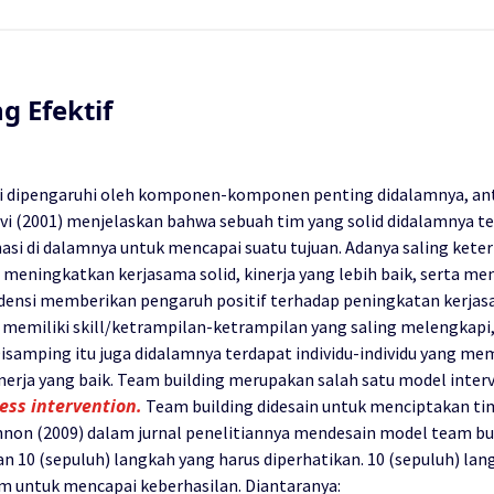
g Efektif
si dipengaruhi oleh komponen-komponen penting didalamnya, ant
evi (2001) menjelaskan bahwa sebuah tim yang solid didalamnya te
asi di dalamnya untuk mencapai suatu tujuan. Adanya saling kete
meningkatkan kerjasama solid, kinerja yang lebih baik, serta men
nsi memberikan pengaruh positif terhadap peningkatan kerjasa
g memiliki skill/ketrampilan-ketrampilan yang saling melengkapi
Disamping itu juga didalamnya terdapat individu-individu yang m
erja yang baik. Team building merupakan salah satu model inter
ss intervention.
Team building didesain untuk menciptakan tim
nnon (2009) dalam jurnal penelitiannya mendesain model team bui
an 10 (sepuluh) langkah yang harus diperhatikan. 10 (sepuluh) l
im untuk mencapai keberhasilan. Diantaranya: