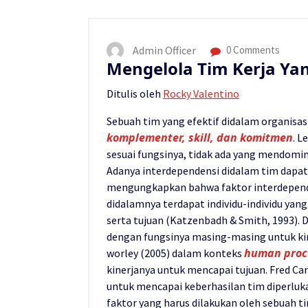
Admin Officer
0 Comments
Mengelola Tim Kerja Yan
Ditulis oleh
Rocky Valentino
Sebuah tim yang efektif didalam organisa
komplementer, skill, dan komitmen
. L
sesuai fungsinya, tidak ada yang mendomin
Adanya interdependensi didalam tim dapat 
mengungkapkan bahwa faktor interdepende
didalamnya terdapat individu-individu yan
serta tujuan (Katzenbadh & Smith, 1993). 
dengan fungsinya masing-masing untuk kin
human proce
worley (2005) dalam konteks
kinerjanya untuk mencapai tujuan. Fred Ca
untuk mencapai keberhasilan tim diperluk
faktor yang harus dilakukan oleh sebuah t