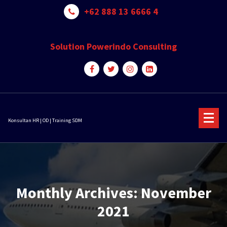
Skip
+62 888 13 6666 4
to
content
Solution Powerindo Consulting
Konsultan HR | OD | Training SDM
Monthly Archives: November
2021