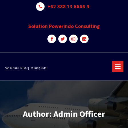
Skip
+62 888 13 6666 4
to
content
Solution Powerindo Consulting
Konsultan HR | OD | Training SDM
Author: Admin Officer