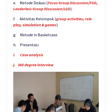
e. Metode Diskusi (
Focus Group Discussion/FGD,
Leaderless Group Disscusion/LGD
).
f. Aktivitas Kelompok (
group activities, role
play, simulation & games
)
g. Metode in Basketcase.
h. Presentasi
i.
Case analysis
j. 360 degree interview