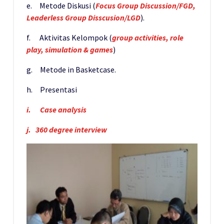
e. Metode Diskusi (
Focus Group Discussion/FGD,
Leaderless Group Disscusion/LGD
).
f. Aktivitas Kelompok (
group activities, role
play, simulation & games
)
g. Metode in Basketcase.
h. Presentasi
i.
Case analysis
j. 360 degree interview