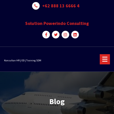
Skip
+62 888 13 6666 4
to
content
Solution Powerindo Consulting
Konsultan HR | OD | Training SDM
Blog